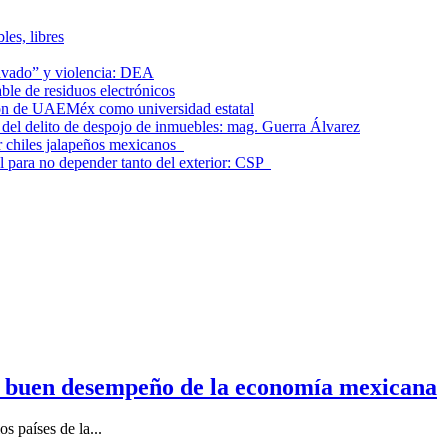
les, libres
lavado” y violencia: DEA
le de residuos electrónicos
ción de UAEMéx como universidad estatal
el delito de despojo de inmuebles: mag. Guerra Álvarez
r chiles jalapeños mexicanos
l para no depender tanto del exterior: CSP
n buen desempeño de la economía mexicana
s países de la...