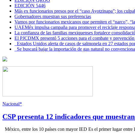
EDICIÓN QROO
EDICIÓN 5446
Más ex funcionarios presos por el “caso Ayotzinapa”; los culpab
Gobernadores muestran sus preferencias
Vamos por funcionarios mexicanos que permiten el “narco”, “
UAEMéx impulsa campaña para promover el reciclaje responsab
La confianza de las familias mexiquenses fortalece consolida
El PJCDMX presentó 5 acciones para el combate y prevención d
Estados Unidos alerta de casos de salmonela en 27 estados po
Se buscará bajar la importación de gas natural no convenciona
Nacional*
CSP presenta 12 indicadores que muestra
México, entre los 10 países con mayor IED Es el primer lugar entre lo