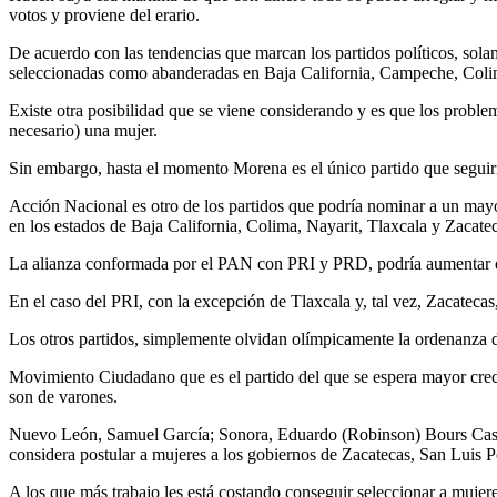
votos y proviene del erario.
De acuerdo con las tendencias que marcan los partidos políticos, solam
seleccionadas como abanderadas en Baja California, Campeche, Colima
Existe otra posibilidad que se viene considerando y es que los proble
necesario) una mujer.
Sin embargo, hasta el momento Morena es el único partido que seguiría 
Acción Nacional es otro de los partidos que podría nominar a un mayor
en los estados de Baja California, Colima, Nayarit, Tlaxcala y Zacate
La alianza conformada por el PAN con PRI y PRD, podría aumentar o di
En el caso del PRI, con la excepción de Tlaxcala y, tal vez, Zacatecas
Los otros partidos, simplemente olvidan olímpicamente la ordenanza de
Movimiento Ciudadano que es el partido del que se espera mayor cre
son de varones.
Nuevo León, Samuel García; Sonora, Eduardo (Robinson) Bours Castel
considera postular a mujeres a los gobiernos de Zacatecas, San Luis P
A los que más trabajo les está costando conseguir seleccionar a mujere