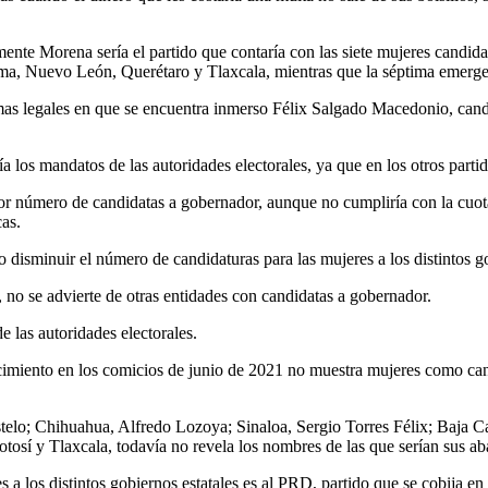
ente Morena sería el partido que contaría con las siete mujeres candidat
, Nuevo León, Querétaro y Tlaxcala, mientras que la séptima emergerí
mas legales en que se encuentra inmerso Félix Salgado Macedonio, candid
los mandatos de las autoridades electorales, ya que en los otros partid
 número de candidatas a gobernador, aunque no cumpliría con la cuota t
cas.
sminuir el número de candidaturas para las mujeres a los distintos go
, no se advierte de otras entidades con candidatas a gobernador.
 las autoridades electorales.
cimiento en los comicios de junio de 2021 no muestra mujeres como ca
o; Chihuahua, Alfredo Lozoya; Sinaloa, Sergio Torres Félix; Baja Cal
otosí y Tlaxcala, todavía no revela los nombres de las que serían sus a
s a los distintos gobiernos estatales es al PRD, partido que se cobija 