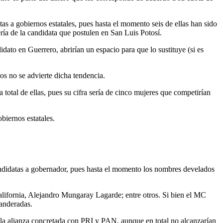
as a gobiernos estatales, pues hasta el momento seis de ellas han sido
a de la candidata que postulen en San Luis Potosí.
ato en Guerrero, abrirían un espacio para que lo sustituye (si es
os no se advierte dicha tendencia.
otal de ellas, pues su cifra sería de cinco mujeres que competirían
biernos estatales.
ndidatas a gobernador, pues hasta el momento los nombres develados
ifornia, Alejandro Mungaray Lagarde; entre otros. Si bien el MC
banderadas.
en la alianza concretada con PRI y PAN, aunque en total no alcanzarían