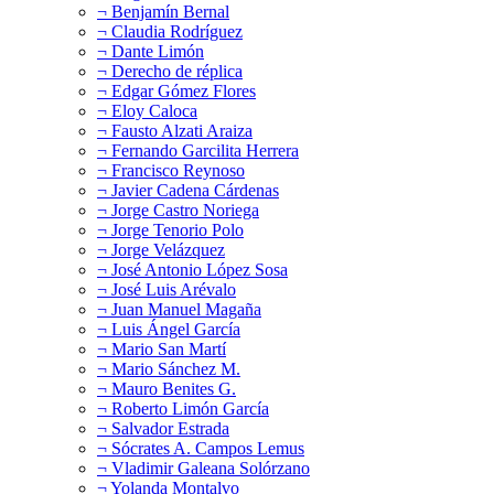
¬ Benjamín Bernal
¬ Claudia Rodríguez
¬ Dante Limón
¬ Derecho de réplica
¬ Edgar Gómez Flores
¬ Eloy Caloca
¬ Fausto Alzati Araiza
¬ Fernando Garcilita Herrera
¬ Francisco Reynoso
¬ Javier Cadena Cárdenas
¬ Jorge Castro Noriega
¬ Jorge Tenorio Polo
¬ Jorge Velázquez
¬ José Antonio López Sosa
¬ José Luis Arévalo
¬ Juan Manuel Magaña
¬ Luis Ángel García
¬ Mario San Martí
¬ Mario Sánchez M.
¬ Mauro Benites G.
¬ Roberto Limón García
¬ Salvador Estrada
¬ Sócrates A. Campos Lemus
¬ Vladimir Galeana Solórzano
¬ Yolanda Montalvo