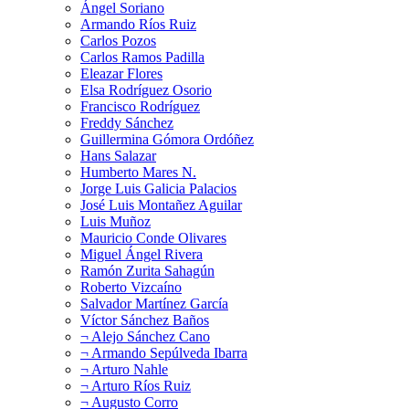
Ángel Soriano
Armando Ríos Ruiz
Carlos Pozos
Carlos Ramos Padilla
Eleazar Flores
Elsa Rodríguez Osorio
Francisco Rodríguez
Freddy Sánchez
Guillermina Gómora Ordóñez
Hans Salazar
Humberto Mares N.
Jorge Luis Galicia Palacios
José Luis Montañez Aguilar
Luis Muñoz
Mauricio Conde Olivares
Miguel Ángel Rivera
Ramón Zurita Sahagún
Roberto Vizcaíno
Salvador Martínez García
Víctor Sánchez Baños
¬ Alejo Sánchez Cano
¬ Armando Sepúlveda Ibarra
¬ Arturo Nahle
¬ Arturo Ríos Ruiz
¬ Augusto Corro