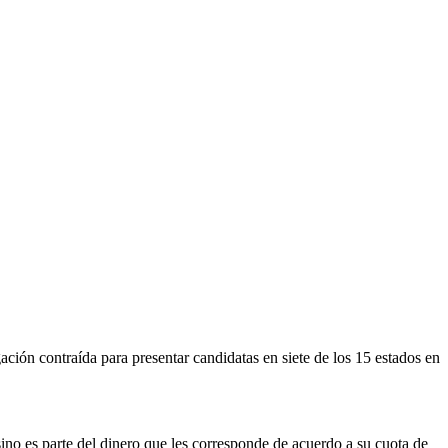
ción contraída para presentar candidatas en siete de los 15 estados en
ino es parte del dinero que les corresponde de acuerdo a su cuota de