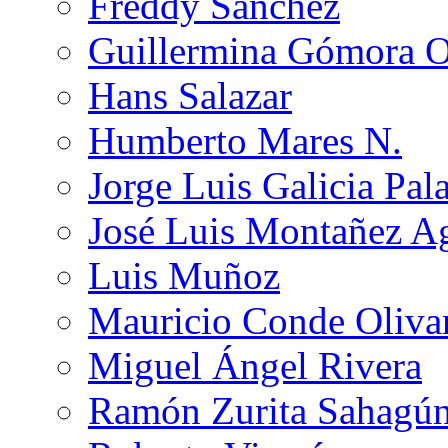
Freddy Sánchez
Guillermina Gómora 
Hans Salazar
Humberto Mares N.
Jorge Luis Galicia Pal
José Luis Montañez Ag
Luis Muñoz
Mauricio Conde Oliva
Miguel Ángel Rivera
Ramón Zurita Sahagú