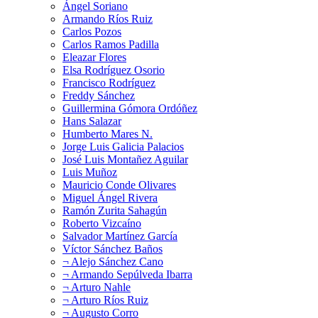
Ángel Soriano
Armando Ríos Ruiz
Carlos Pozos
Carlos Ramos Padilla
Eleazar Flores
Elsa Rodríguez Osorio
Francisco Rodríguez
Freddy Sánchez
Guillermina Gómora Ordóñez
Hans Salazar
Humberto Mares N.
Jorge Luis Galicia Palacios
José Luis Montañez Aguilar
Luis Muñoz
Mauricio Conde Olivares
Miguel Ángel Rivera
Ramón Zurita Sahagún
Roberto Vizcaíno
Salvador Martínez García
Víctor Sánchez Baños
¬ Alejo Sánchez Cano
¬ Armando Sepúlveda Ibarra
¬ Arturo Nahle
¬ Arturo Ríos Ruiz
¬ Augusto Corro