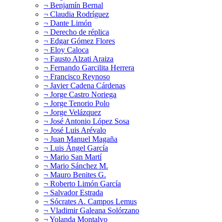
¬ Benjamín Bernal
¬ Claudia Rodríguez
¬ Dante Limón
¬ Derecho de réplica
¬ Edgar Gómez Flores
¬ Eloy Caloca
¬ Fausto Alzati Araiza
¬ Fernando Garcilita Herrera
¬ Francisco Reynoso
¬ Javier Cadena Cárdenas
¬ Jorge Castro Noriega
¬ Jorge Tenorio Polo
¬ Jorge Velázquez
¬ José Antonio López Sosa
¬ José Luis Arévalo
¬ Juan Manuel Magaña
¬ Luis Ángel García
¬ Mario San Martí
¬ Mario Sánchez M.
¬ Mauro Benites G.
¬ Roberto Limón García
¬ Salvador Estrada
¬ Sócrates A. Campos Lemus
¬ Vladimir Galeana Solórzano
¬ Yolanda Montalvo