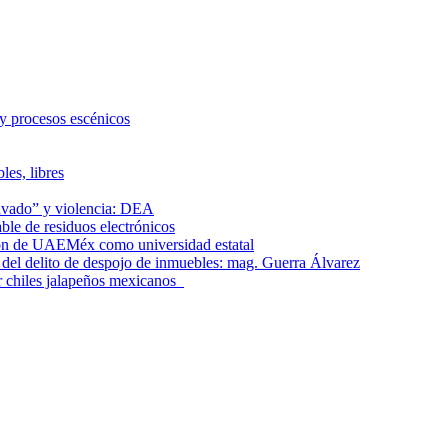
 y procesos escénicos
les, libres
lavado” y violencia: DEA
le de residuos electrónicos
ción de UAEMéx como universidad estatal
el delito de despojo de inmuebles: mag. Guerra Álvarez
r chiles jalapeños mexicanos