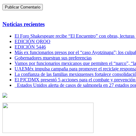
Noticias recientes
El Foro Shakespeare recibe “El Encuentro” con obras, lecturas
EDICIÓN QROO
EDICIÓN 5446
Más ex funcionarios presos por el “caso Ayotzinapa”; los culpab
Gobernadores muestran sus preferencias
Vamos por funcionarios mexicanos que permiten el “narco”, “
UAEMéx impulsa campaña para promover el reciclaje responsab
La confianza de las familias mexiquenses fortalece consolida
El PJCDMX presentó 5 acciones para el combate y prevención d
Estados Unidos alerta de casos de salmonela en 27 estados po