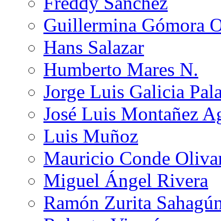
Freddy Sánchez
Guillermina Gómora 
Hans Salazar
Humberto Mares N.
Jorge Luis Galicia Pal
José Luis Montañez Ag
Luis Muñoz
Mauricio Conde Oliva
Miguel Ángel Rivera
Ramón Zurita Sahagú