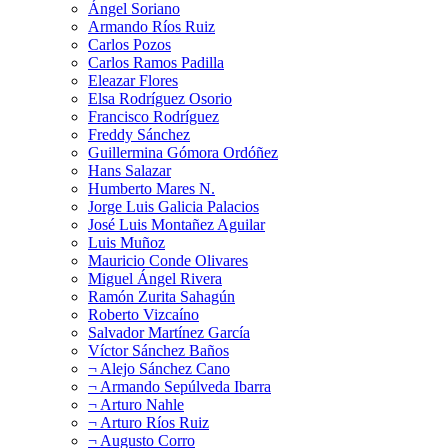
Ángel Soriano
Armando Ríos Ruiz
Carlos Pozos
Carlos Ramos Padilla
Eleazar Flores
Elsa Rodríguez Osorio
Francisco Rodríguez
Freddy Sánchez
Guillermina Gómora Ordóñez
Hans Salazar
Humberto Mares N.
Jorge Luis Galicia Palacios
José Luis Montañez Aguilar
Luis Muñoz
Mauricio Conde Olivares
Miguel Ángel Rivera
Ramón Zurita Sahagún
Roberto Vizcaíno
Salvador Martínez García
Víctor Sánchez Baños
¬ Alejo Sánchez Cano
¬ Armando Sepúlveda Ibarra
¬ Arturo Nahle
¬ Arturo Ríos Ruiz
¬ Augusto Corro