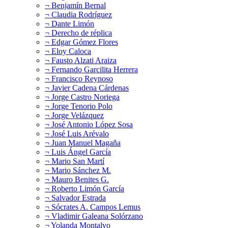
¬ Benjamín Bernal
¬ Claudia Rodríguez
¬ Dante Limón
¬ Derecho de réplica
¬ Edgar Gómez Flores
¬ Eloy Caloca
¬ Fausto Alzati Araiza
¬ Fernando Garcilita Herrera
¬ Francisco Reynoso
¬ Javier Cadena Cárdenas
¬ Jorge Castro Noriega
¬ Jorge Tenorio Polo
¬ Jorge Velázquez
¬ José Antonio López Sosa
¬ José Luis Arévalo
¬ Juan Manuel Magaña
¬ Luis Ángel García
¬ Mario San Martí
¬ Mario Sánchez M.
¬ Mauro Benites G.
¬ Roberto Limón García
¬ Salvador Estrada
¬ Sócrates A. Campos Lemus
¬ Vladimir Galeana Solórzano
¬ Yolanda Montalvo