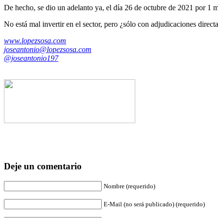
De hecho, se dio un adelanto ya, el día 26 de octubre de 2021 por 1
No está mal invertir en el sector, pero ¿sólo con adjudicaciones direc
www.lopezsosa.com
joseantonio@lopezsosa.com
@joseantonio197
Deje un comentario
Nombre (requerido)
E-Mail (no será publicado) (requerido)