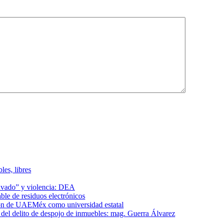
les, libres
lavado” y violencia: DEA
le de residuos electrónicos
ción de UAEMéx como universidad estatal
el delito de despojo de inmuebles: mag. Guerra Álvarez