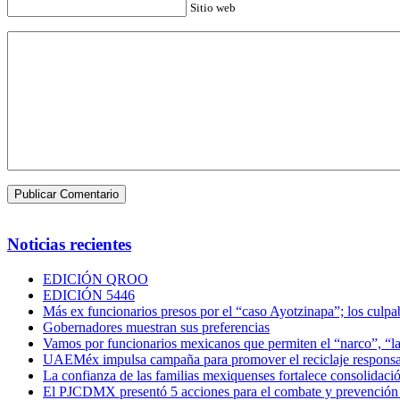
Sitio web
Noticias recientes
EDICIÓN QROO
EDICIÓN 5446
Más ex funcionarios presos por el “caso Ayotzinapa”; los culpab
Gobernadores muestran sus preferencias
Vamos por funcionarios mexicanos que permiten el “narco”, “
UAEMéx impulsa campaña para promover el reciclaje responsab
La confianza de las familias mexiquenses fortalece consolida
El PJCDMX presentó 5 acciones para el combate y prevención d