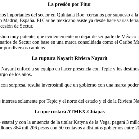
La presión por Fitur
ios importantes del sector en Quintana Roo, cercanos por supuesto a la a
n Madrid, España. El Caribe mexicano asiste ya desde hace varias feria
cesión de Sectur.
tino muy potente, que evidentemente no dejar de ser parte de México p
sionarios de Sectur con base en una marca consolidada como el Caribe 
ur por diversos caminos.
La ruptura Nayarit-Riviera Nayarit
 Nayarit enfocó a su equipo en hacer presencia con Tepic y los destino
largo de los años.
 con sorpresa, resulta inverosímil que un gobierno con una marca podero
 interesa solamente por Tepic y el norte del estado y el de la Riviera N
Lo que costará ATMEX-Chiapas
o estatal y con la anuencia de la titular Katyna de la Vega, pagará 3 m
llones 864 mil 206 pesos con 50 centavos a distintos gobiernos entre 20