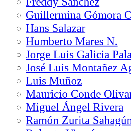
Freddy Sánchez
Guillermina Gómora 
Hans Salazar
Humberto Mares N.
Jorge Luis Galicia Pal
José Luis Montañez Ag
Luis Muñoz
Mauricio Conde Oliva
Miguel Ángel Rivera
Ramón Zurita Sahagú