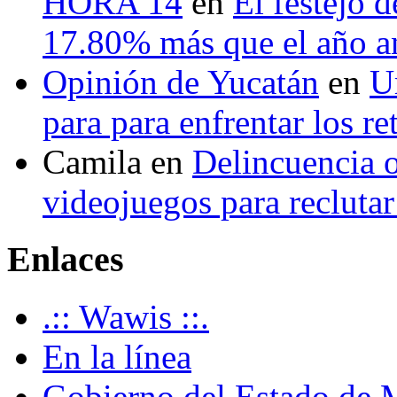
HORA 14
en
El festejo 
17.80% más que el año 
Opinión de Yucatán
en
U
para para enfrentar los re
Camila
en
Delincuencia o
videojuegos para recluta
Enlaces
.:: Wawis ::.
En la línea
Gobierno del Estado de 