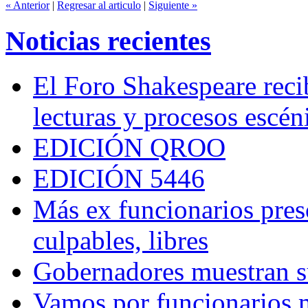
« Anterior
|
Regresar al articulo
|
Siguiente »
Noticias recientes
El Foro Shakespeare reci
lecturas y procesos escén
EDICIÓN QROO
EDICIÓN 5446
Más ex funcionarios pres
culpables, libres
Gobernadores muestran su
Vamos por funcionarios 