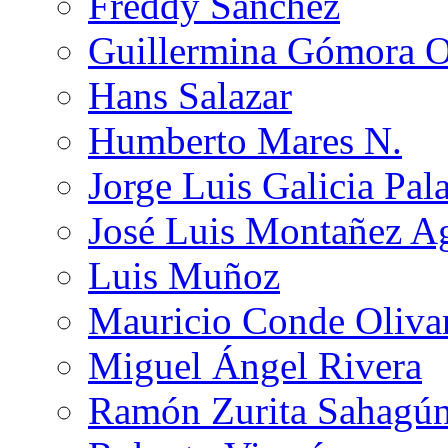
Freddy Sánchez
Guillermina Gómora 
Hans Salazar
Humberto Mares N.
Jorge Luis Galicia Pal
José Luis Montañez Ag
Luis Muñoz
Mauricio Conde Oliva
Miguel Ángel Rivera
Ramón Zurita Sahagú