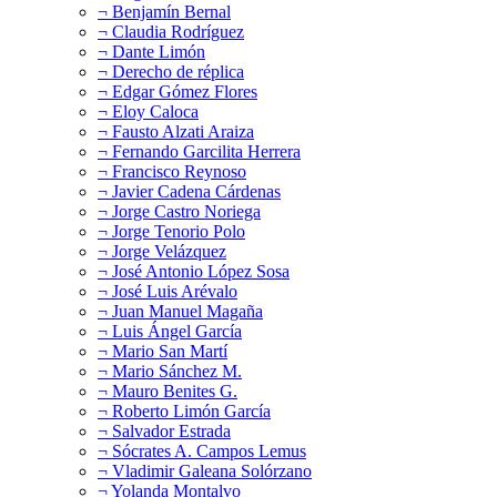
¬ Benjamín Bernal
¬ Claudia Rodríguez
¬ Dante Limón
¬ Derecho de réplica
¬ Edgar Gómez Flores
¬ Eloy Caloca
¬ Fausto Alzati Araiza
¬ Fernando Garcilita Herrera
¬ Francisco Reynoso
¬ Javier Cadena Cárdenas
¬ Jorge Castro Noriega
¬ Jorge Tenorio Polo
¬ Jorge Velázquez
¬ José Antonio López Sosa
¬ José Luis Arévalo
¬ Juan Manuel Magaña
¬ Luis Ángel García
¬ Mario San Martí
¬ Mario Sánchez M.
¬ Mauro Benites G.
¬ Roberto Limón García
¬ Salvador Estrada
¬ Sócrates A. Campos Lemus
¬ Vladimir Galeana Solórzano
¬ Yolanda Montalvo