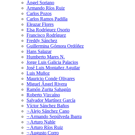
Ángel Soriano
Armando Ríos Ruiz
Carlos Pozos
Carlos Ramos Padilla
Eleazar Flores
Elsa Rodríguez Osorio
Francisco Rodríguez
Freddy Sánchez
Guillermina Gómora Ordóñez
Hans Salazar
Humberto Mares N.
Jorge Luis Galicia Palacios
José Luis Montañez Aguilar
Luis Muñoz
Mauricio Conde Olivares
Miguel Ángel Rivera
Ramón Zurita Sahagún
Roberto Vizcaíno
Salvador Martínez García
Víctor Sánchez Baños
¬ Alejo Sánchez Cano
¬ Armando Sepúlveda Ibarra
¬ Arturo Nahle
¬ Arturo Ríos Ruiz
¬ Augusto Corro