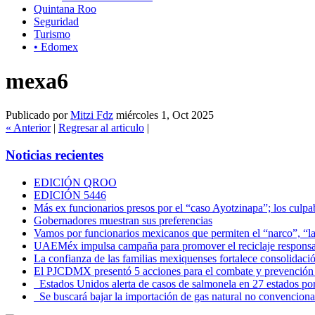
Quintana Roo
Seguridad
Turismo
• Edomex
mexa6
Publicado por
Mitzi Fdz
miércoles 1, Oct 2025
« Anterior
|
Regresar al articulo
|
Noticias recientes
EDICIÓN QROO
EDICIÓN 5446
Más ex funcionarios presos por el “caso Ayotzinapa”; los culpab
Gobernadores muestran sus preferencias
Vamos por funcionarios mexicanos que permiten el “narco”, “
UAEMéx impulsa campaña para promover el reciclaje responsab
La confianza de las familias mexiquenses fortalece consolida
El PJCDMX presentó 5 acciones para el combate y prevención d
Estados Unidos alerta de casos de salmonela en 27 estados po
Se buscará bajar la importación de gas natural no convenciona