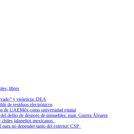
les, libres
lavado” y violencia: DEA
le de residuos electrónicos
ción de UAEMéx como universidad estatal
el delito de despojo de inmuebles: mag. Guerra Álvarez
r chiles jalapeños mexicanos
l para no depender tanto del exterior: CSP