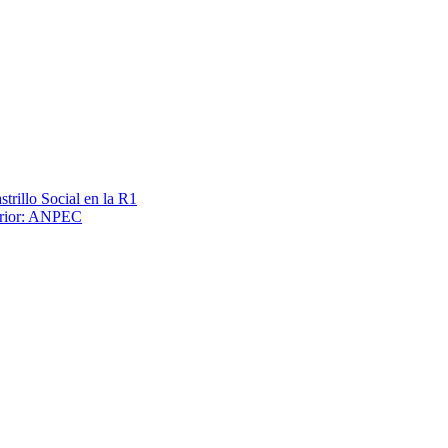
trillo Social en la R1
terior: ANPEC