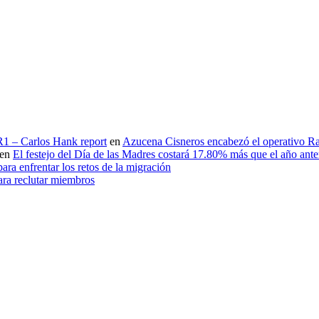
 R1 – Carlos Hank report
en
Azucena Cisneros encabezó el operativo Ras
en
El festejo del Día de las Madres costará 17.80% más que el año an
ara enfrentar los retos de la migración
ara reclutar miembros