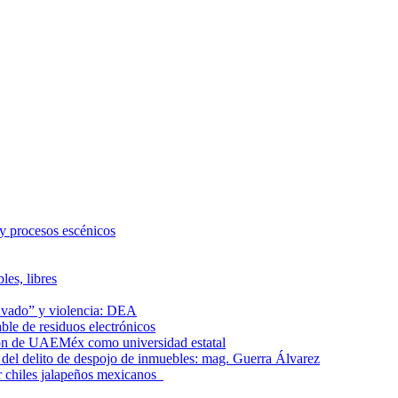
 y procesos escénicos
les, libres
lavado” y violencia: DEA
le de residuos electrónicos
ción de UAEMéx como universidad estatal
el delito de despojo de inmuebles: mag. Guerra Álvarez
r chiles jalapeños mexicanos