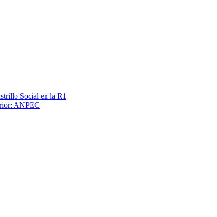
trillo Social en la R1
terior: ANPEC