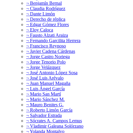
¬ Benjamín Bernal
¬ Claudia Rodríguez
¬ Dante Limón
¬ Derecho de réplica
¬ Edgar Gómez Flores
¬ Eloy Caloca
¬ Fausto Alzati Araiza
¬ Fernando Garcilita Herrera
¬ Francisco Reynoso
¬ Javier Cadena Cárdenas
¬ Jorge Castro Noriega
¬ Jorge Tenorio Polo
¬ Jorge Velázquez
¬ José Antonio López Sosa
¬ José Luis Arévalo
¬ Juan Manuel Magaña
¬ Luis Ángel García
¬ Mario San Martí
¬ Mario Sánchez M.
¬ Mauro Benites G.
¬ Roberto Limón García
¬ Salvador Estrada
¬ Sócrates A. Campos Lemus
¬ Vladimir Galeana Solórzano
¬ Yolanda Montalvo