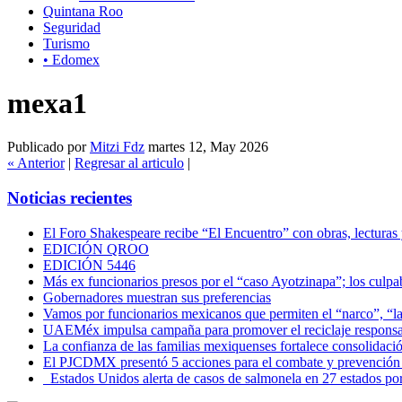
Quintana Roo
Seguridad
Turismo
• Edomex
mexa1
Publicado por
Mitzi Fdz
martes 12, May 2026
« Anterior
|
Regresar al articulo
|
Noticias recientes
El Foro Shakespeare recibe “El Encuentro” con obras, lecturas
EDICIÓN QROO
EDICIÓN 5446
Más ex funcionarios presos por el “caso Ayotzinapa”; los culpab
Gobernadores muestran sus preferencias
Vamos por funcionarios mexicanos que permiten el “narco”, “
UAEMéx impulsa campaña para promover el reciclaje responsab
La confianza de las familias mexiquenses fortalece consolida
El PJCDMX presentó 5 acciones para el combate y prevención d
Estados Unidos alerta de casos de salmonela en 27 estados po