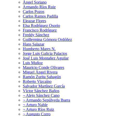
Ángel Soriano
Armando Ríos Ruiz
Carlos Pozos
Carlos Ramos Padilla
Eleazar Flores
Elsa Rodríguez Osorio
Francisco Rodríguez
Freddy Sánchez
Guillermina Gómora Ordóñez
Hans Salazar
Humberto Mares N.
Jorge Luis Galicia Palacios
José Luis Montañez Aguilar
Luis Muñoz
Mauricio Conde Olivares
Miguel Ángel Rivera
Ramón Zurita Sahagún
Roberto Vizcaíno
Salvador Martínez García
Víctor Sánchez Baños
¬ Alejo Sánchez Cano
¬ Armando Sepúlveda Ibarra
¬ Arturo Nahle
¬ Arturo Ríos Ruiz
¬ Augusto Corro