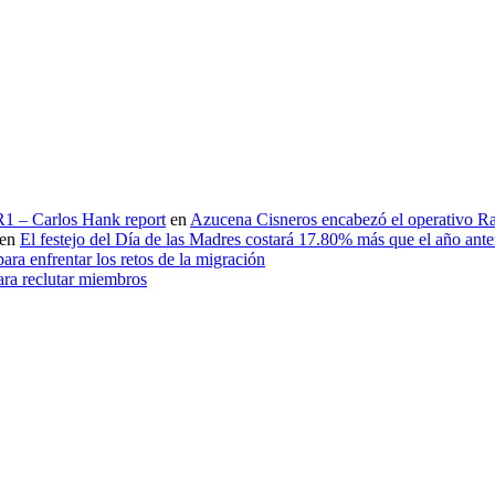
 R1 – Carlos Hank report
en
Azucena Cisneros encabezó el operativo Ras
en
El festejo del Día de las Madres costará 17.80% más que el año an
ara enfrentar los retos de la migración
ara reclutar miembros