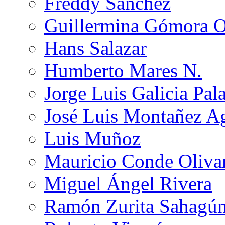
Freddy Sánchez
Guillermina Gómora 
Hans Salazar
Humberto Mares N.
Jorge Luis Galicia Pal
José Luis Montañez Ag
Luis Muñoz
Mauricio Conde Oliva
Miguel Ángel Rivera
Ramón Zurita Sahagú