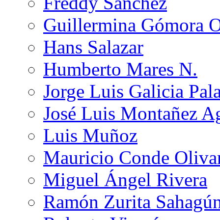
Freddy Sánchez
Guillermina Gómora 
Hans Salazar
Humberto Mares N.
Jorge Luis Galicia Pal
José Luis Montañez Ag
Luis Muñoz
Mauricio Conde Oliva
Miguel Ángel Rivera
Ramón Zurita Sahagú