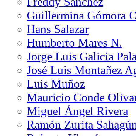
Freddy Sánchez
Guillermina Gómora 
Hans Salazar
Humberto Mares N.
Jorge Luis Galicia Pal
José Luis Montañez Ag
Luis Muñoz
Mauricio Conde Oliva
Miguel Ángel Rivera
Ramón Zurita Sahagú