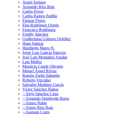
Ángel Soriano
Armando Ríos Ruiz
Carlos Pozos
Carlos Ramos Padilla
Eleazar Flores
Elsa Rodríguez Osorio
Francisco Rodríguez
Freddy Sánchez
Guillermina Gómora Ordóñez
Hans Salazar
Humberto Mares N.
Jorge Luis Galicia Palacios
José Luis Montañez Aguilar
Luis Muñoz
Mauricio Conde Olivares
Miguel Ángel Rivera
Ramón Zurita Sahagún
Roberto Vizcaíno
Salvador Martínez García
Víctor Sánchez Baños
¬ Alejo Sánchez Cano
¬ Armando Sepúlveda Ibarra
¬ Arturo Nahle
¬ Arturo Ríos Ruiz
¬ Augusto Corro