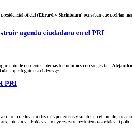
 presidencial oficial (
Ebrard
y
Sheinbaum
) pensaban que podrían mant
nstruir agenda ciudadana en el PRI
rgimiento de corrientes internas inconformes con su gestión,
Alejandr
udadana que legitime su liderazgo.
el PRI
 ser uno de los partidos más poderosos y sólidos en el mundo, creador
res, ministros, alcaldes sin mayores estremecimientos sociales ni polí