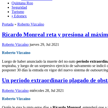
Quintana Roo
Seguridad
Turismo
• Edomex
Portada
»
Roberto Vizcaíno
Ricardo Monreal reta y presiona al máximo
Roberto Vizcaíno
jueves 29, Jul 2021
Roberto Vizcaíno
Luego de haber anunciado la muerte del no-nato
periodo extraordin
respiraba, y luego de un sorpresivo ejercicio de salvamento se indic
posponer 30 días la entrada en vigor del nuevo sistema de
outsourcing
Un periodo extraordinario plagado de obstá
Roberto Vizcaíno
miércoles 28, Jul 2021
Roberto Vizcaíno
Quién le siga la pista estos días a
Ricardo Monreal
, entenderá que a 