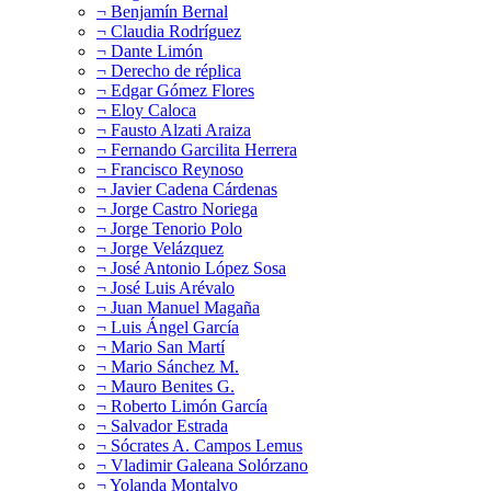
¬ Benjamín Bernal
¬ Claudia Rodríguez
¬ Dante Limón
¬ Derecho de réplica
¬ Edgar Gómez Flores
¬ Eloy Caloca
¬ Fausto Alzati Araiza
¬ Fernando Garcilita Herrera
¬ Francisco Reynoso
¬ Javier Cadena Cárdenas
¬ Jorge Castro Noriega
¬ Jorge Tenorio Polo
¬ Jorge Velázquez
¬ José Antonio López Sosa
¬ José Luis Arévalo
¬ Juan Manuel Magaña
¬ Luis Ángel García
¬ Mario San Martí
¬ Mario Sánchez M.
¬ Mauro Benites G.
¬ Roberto Limón García
¬ Salvador Estrada
¬ Sócrates A. Campos Lemus
¬ Vladimir Galeana Solórzano
¬ Yolanda Montalvo