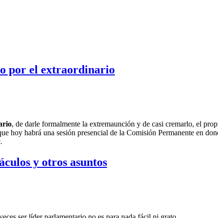
 por el extraordinario
ario
, de darle formalmente la extremaunción y de casi cremarlo, el prop
ó que hoy habrá una sesión presencial de la Comisión Permanente en don
.
culos y otros asuntos
veces ser líder parlamentario no es para nada fácil ni grato.