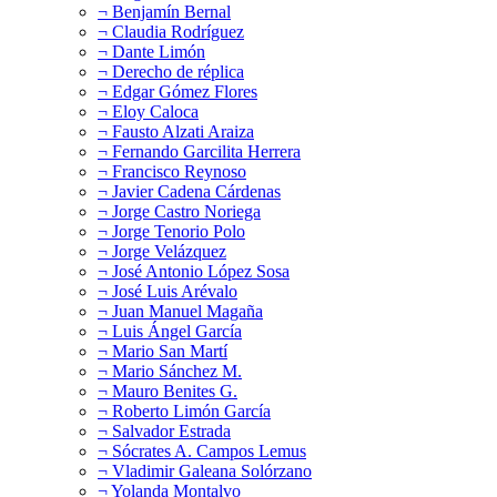
¬ Benjamín Bernal
¬ Claudia Rodríguez
¬ Dante Limón
¬ Derecho de réplica
¬ Edgar Gómez Flores
¬ Eloy Caloca
¬ Fausto Alzati Araiza
¬ Fernando Garcilita Herrera
¬ Francisco Reynoso
¬ Javier Cadena Cárdenas
¬ Jorge Castro Noriega
¬ Jorge Tenorio Polo
¬ Jorge Velázquez
¬ José Antonio López Sosa
¬ José Luis Arévalo
¬ Juan Manuel Magaña
¬ Luis Ángel García
¬ Mario San Martí
¬ Mario Sánchez M.
¬ Mauro Benites G.
¬ Roberto Limón García
¬ Salvador Estrada
¬ Sócrates A. Campos Lemus
¬ Vladimir Galeana Solórzano
¬ Yolanda Montalvo