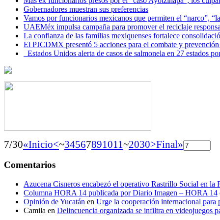
Más ex funcionarios presos por el “caso Ayotzinapa”; los culpab
Gobernadores muestran sus preferencias
Vamos por funcionarios mexicanos que permiten el “narco”, “
UAEMéx impulsa campaña para promover el reciclaje responsab
La confianza de las familias mexiquenses fortalece consolida
El PJCDMX presentó 5 acciones para el combate y prevención d
Estados Unidos alerta de casos de salmonela en 27 estados po
7/30
«Inicio
<
~
3
4
5
6
7
8
9
10
11
~
20
30
>
Final»
Comentarios
Azucena Cisneros encabezó el operativo Rastrillo Social en la
Columna HORA 14 publicada por Diario Imagen – HORA 14
Opinión de Yucatán
en
Urge la cooperación internacional para p
Camila
en
Delincuencia organizada se infiltra en videojuegos p