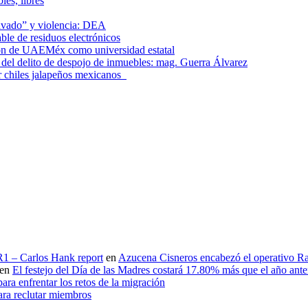
les, libres
lavado” y violencia: DEA
le de residuos electrónicos
ción de UAEMéx como universidad estatal
el delito de despojo de inmuebles: mag. Guerra Álvarez
r chiles jalapeños mexicanos
 R1 – Carlos Hank report
en
Azucena Cisneros encabezó el operativo Ras
en
El festejo del Día de las Madres costará 17.80% más que el año an
ara enfrentar los retos de la migración
ara reclutar miembros