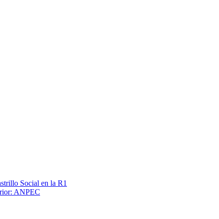
trillo Social en la R1
terior: ANPEC