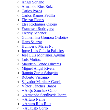
Ángel Soriano
Armando Ríos Ruiz
Carlos Pozos
Carlos Ramos Padilla
Eleazar Flores
Elsa Rodríguez Osorio
Francisco Rodríguez
Freddy Sánchez
Guillermina Gómora Ordóñez
Hans Salazar
Humberto Mares N.
Jorge Luis Galicia Palacios
José Luis Montañez Aguilar
Luis Muñoz
Mauricio Conde Olivares
Miguel Ángel Rivera
Ramón Zurita Sahagún
Roberto Vizcaíno
Salvador Martínez García
Víctor Sánchez Baños
¬ Alejo Sánchez Cano
¬ Armando Sepúlveda Ibarra
¬ Arturo Nahle
¬ Arturo Ríos Ruiz
¬ Augusto Corro