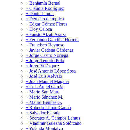
¬ Benjamín Bernal
¬ Claudia Rodríguez
¬ Dante Limón
¬ Derecho de réplica
¬ Edgar Gómez Flores
¬ Eloy Caloca
¬ Fausto Alzati Araiza
¬ Fernando Garcilita Herrera
¬ Francisco Reynoso
¬ Javier Cadena Cárdenas
¬ Jorge Castro Noriega
¬ Jorge Tenorio Polo
¬ Jorge Velázquez
¬ José Antonio López Sosa
¬ José Luis Arévalo
¬ Juan Manuel Magaña
¬ Luis Ángel García
¬ Mario San Martí
¬ Mario Sánchez M.
¬ Mauro Benites G.
¬ Roberto Limón García
¬ Salvador Estrada
¬ Sócrates A. Campos Lemus
¬ Vladimir Galeana Solórzano
¬ Yolanda Montalvo