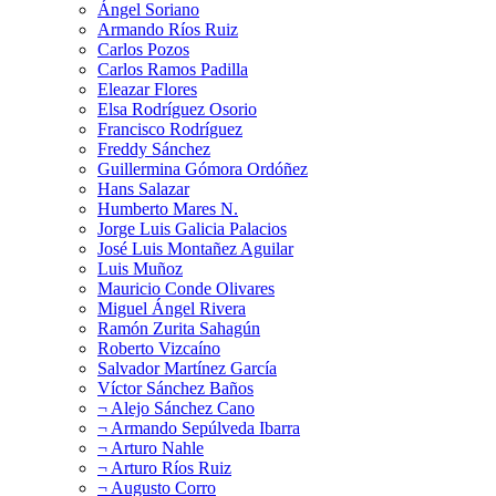
Ángel Soriano
Armando Ríos Ruiz
Carlos Pozos
Carlos Ramos Padilla
Eleazar Flores
Elsa Rodríguez Osorio
Francisco Rodríguez
Freddy Sánchez
Guillermina Gómora Ordóñez
Hans Salazar
Humberto Mares N.
Jorge Luis Galicia Palacios
José Luis Montañez Aguilar
Luis Muñoz
Mauricio Conde Olivares
Miguel Ángel Rivera
Ramón Zurita Sahagún
Roberto Vizcaíno
Salvador Martínez García
Víctor Sánchez Baños
¬ Alejo Sánchez Cano
¬ Armando Sepúlveda Ibarra
¬ Arturo Nahle
¬ Arturo Ríos Ruiz
¬ Augusto Corro