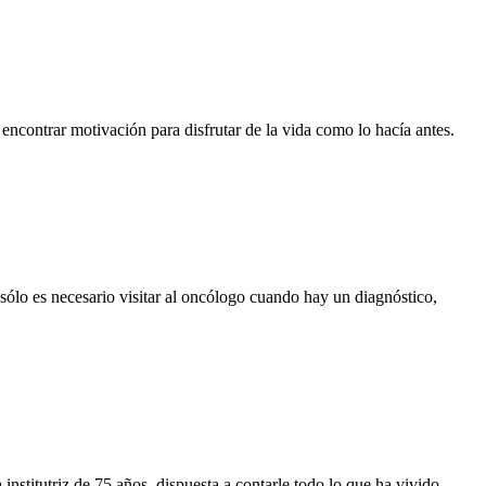
 encontrar motivación para disfrutar de la vida como lo hacía antes.
 sólo es necesario visitar al oncólogo cuando hay un diagnóstico,
nstitutriz de 75 años, dispuesta a contarle todo lo que ha vivido.