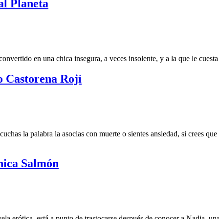
al Planeta
convertido en una chica insegura, a veces insolente, y a la que le cuesta
o Castorena Rojí
cuchas la palabra la asocias con muerte o sientes ansiedad, si crees que
nica Salmón
la erótica, está a punto de trastocarse después de conocer a Nadia, una i