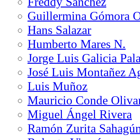
Freddy Sánchez
Guillermina Gómora 
Hans Salazar
Humberto Mares N.
Jorge Luis Galicia Pal
José Luis Montañez Ag
Luis Muñoz
Mauricio Conde Oliva
Miguel Ángel Rivera
Ramón Zurita Sahagú