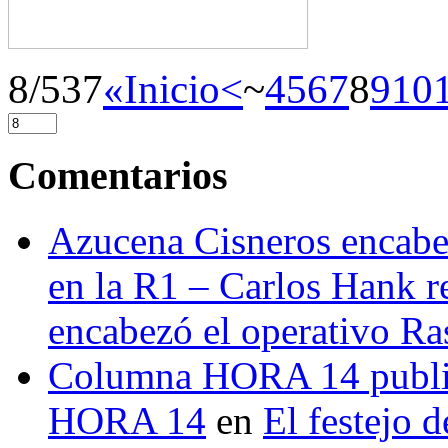
8/537
«Inicio
<
~
4
5
6
7
8
9
10
Comentarios
Azucena Cisneros encabez
en la R1 – Carlos Hank r
encabezó el operativo Ras
Columna HORA 14 public
HORA 14
en
El festejo 