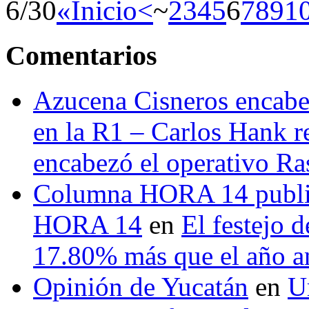
6/30
«Inicio
<
~
2
3
4
5
6
7
8
9
1
Comentarios
Azucena Cisneros encabez
en la R1 – Carlos Hank r
encabezó el operativo Ras
Columna HORA 14 public
HORA 14
en
El festejo 
17.80% más que el año 
Opinión de Yucatán
en
U