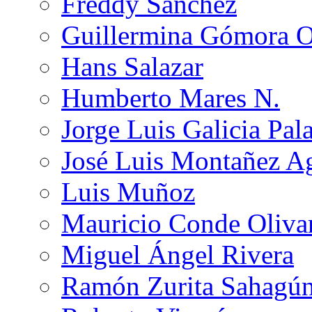
Freddy Sánchez
Guillermina Gómora 
Hans Salazar
Humberto Mares N.
Jorge Luis Galicia Pal
José Luis Montañez Ag
Luis Muñoz
Mauricio Conde Oliva
Miguel Ángel Rivera
Ramón Zurita Sahagú