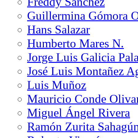
Freddy Sánchez
Guillermina Gómora 
Hans Salazar
Humberto Mares N.
Jorge Luis Galicia Pal
José Luis Montañez Ag
Luis Muñoz
Mauricio Conde Oliva
Miguel Ángel Rivera
Ramón Zurita Sahagú