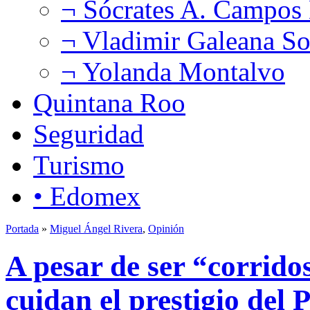
¬ Sócrates A. Campos
¬ Vladimir Galeana So
¬ Yolanda Montalvo
Quintana Roo
Seguridad
Turismo
• Edomex
Portada
»
Miguel Ángel Rivera
,
Opinión
A pesar de ser “corrido
cuidan el prestigio del 