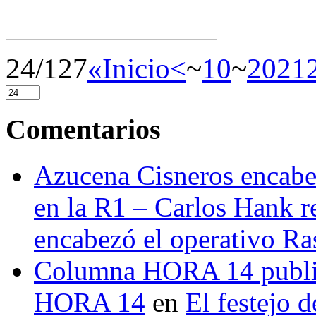
24/127
«Inicio
<
~
10
~
20
21
Comentarios
Azucena Cisneros encabez
en la R1 – Carlos Hank r
encabezó el operativo Ras
Columna HORA 14 public
HORA 14
en
El festejo 