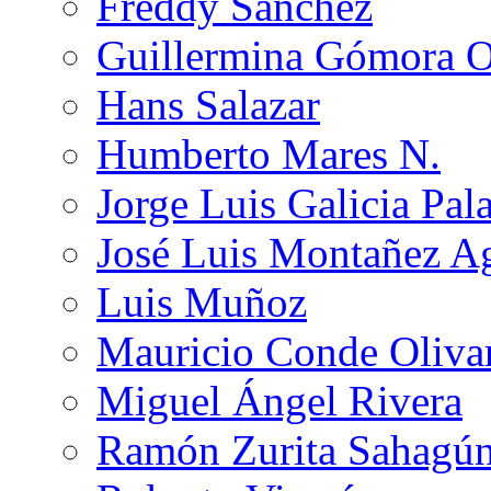
Freddy Sánchez
Guillermina Gómora 
Hans Salazar
Humberto Mares N.
Jorge Luis Galicia Pal
José Luis Montañez Ag
Luis Muñoz
Mauricio Conde Oliva
Miguel Ángel Rivera
Ramón Zurita Sahagú