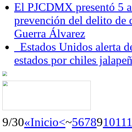
El PJCDMX presentó 5 ac
prevención del delito de
Guerra Álvarez
Estados Unidos alerta de
estados por chiles jala
9/30
«Inicio
<
~
5
6
7
8
9
10
11