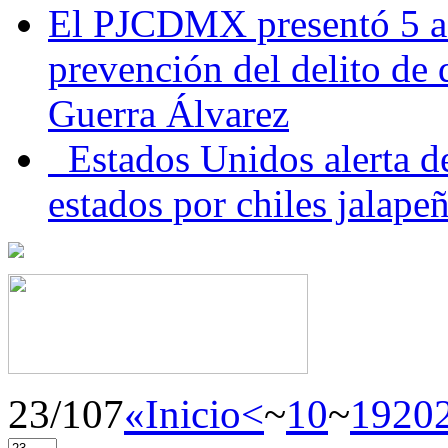
El PJCDMX presentó 5 ac
prevención del delito de
Guerra Álvarez
Estados Unidos alerta de
estados por chiles jala
23/107
«Inicio
<
~
10
~
19
20