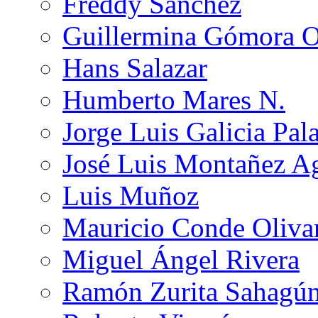
Freddy Sánchez
Guillermina Gómora 
Hans Salazar
Humberto Mares N.
Jorge Luis Galicia Pal
José Luis Montañez Ag
Luis Muñoz
Mauricio Conde Oliva
Miguel Ángel Rivera
Ramón Zurita Sahagú