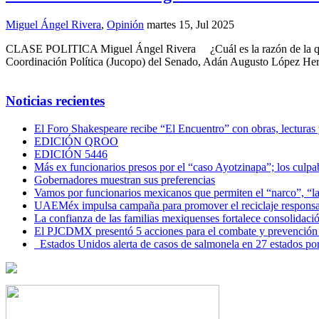
Miguel Ángel Rivera
,
Opinión
martes 15, Jul 2025
CLASE POLITICA Miguel Ángel Rivera ¿Cuál es la razón de la que la
Coordinación Política (Jucopo) del Senado, Adán Augusto López Hern
Noticias recientes
El Foro Shakespeare recibe “El Encuentro” con obras, lecturas
EDICIÓN QROO
EDICIÓN 5446
Más ex funcionarios presos por el “caso Ayotzinapa”; los culpab
Gobernadores muestran sus preferencias
Vamos por funcionarios mexicanos que permiten el “narco”, “
UAEMéx impulsa campaña para promover el reciclaje responsab
La confianza de las familias mexiquenses fortalece consolida
El PJCDMX presentó 5 acciones para el combate y prevención d
Estados Unidos alerta de casos de salmonela en 27 estados po