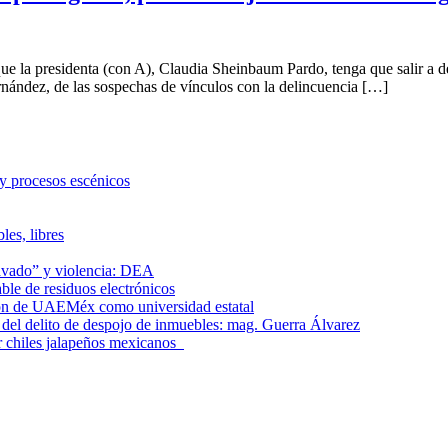
 presidenta (con A), Claudia Sheinbaum Pardo, tenga que salir a defe
ández, de las sospechas de vínculos con la delincuencia […]
 y procesos escénicos
les, libres
lavado” y violencia: DEA
le de residuos electrónicos
ción de UAEMéx como universidad estatal
el delito de despojo de inmuebles: mag. Guerra Álvarez
r chiles jalapeños mexicanos