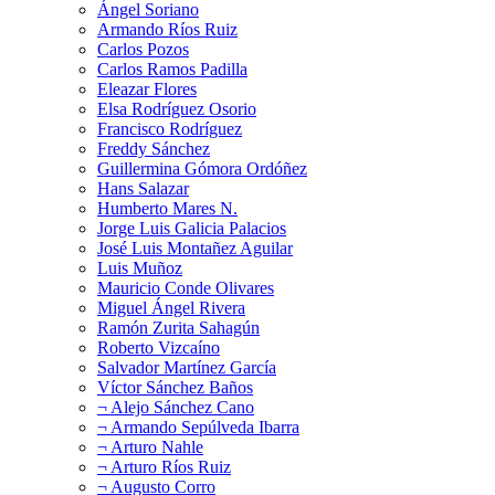
Ángel Soriano
Armando Ríos Ruiz
Carlos Pozos
Carlos Ramos Padilla
Eleazar Flores
Elsa Rodríguez Osorio
Francisco Rodríguez
Freddy Sánchez
Guillermina Gómora Ordóñez
Hans Salazar
Humberto Mares N.
Jorge Luis Galicia Palacios
José Luis Montañez Aguilar
Luis Muñoz
Mauricio Conde Olivares
Miguel Ángel Rivera
Ramón Zurita Sahagún
Roberto Vizcaíno
Salvador Martínez García
Víctor Sánchez Baños
¬ Alejo Sánchez Cano
¬ Armando Sepúlveda Ibarra
¬ Arturo Nahle
¬ Arturo Ríos Ruiz
¬ Augusto Corro