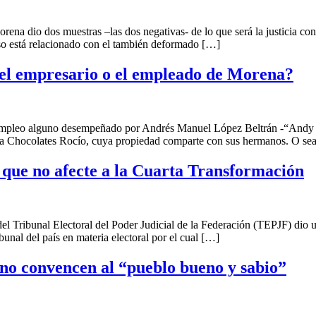
io dos muestras –las dos negativas- de lo que será la justicia con 
aso está relacionado con el también deformado […]
 el empresario o el empleado de Morena?
 alguno desempeñado por Andrés Manuel López Beltrán -“Andy para su
sa Chocolates Rocío, cuya propiedad comparte con sus hermanos. O se
 que no afecte a la Cuarta Transformación
bunal Electoral del Poder Judicial de la Federación (TEPJF) dio una 
bunal del país en materia electoral por el cual […]
 no convencen al “pueblo bueno y sabio”