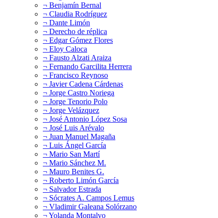
¬ Benjamín Bernal
¬ Claudia Rodríguez
¬ Dante Limón
¬ Derecho de réplica
¬ Edgar Gómez Flores
¬ Eloy Caloca
¬ Fausto Alzati Araiza
¬ Fernando Garcilita Herrera
¬ Francisco Reynoso
¬ Javier Cadena Cárdenas
¬ Jorge Castro Noriega
¬ Jorge Tenorio Polo
¬ Jorge Velázquez
¬ José Antonio López Sosa
¬ José Luis Arévalo
¬ Juan Manuel Magaña
¬ Luis Ángel García
¬ Mario San Martí
¬ Mario Sánchez M.
¬ Mauro Benites G.
¬ Roberto Limón García
¬ Salvador Estrada
¬ Sócrates A. Campos Lemus
¬ Vladimir Galeana Solórzano
¬ Yolanda Montalvo