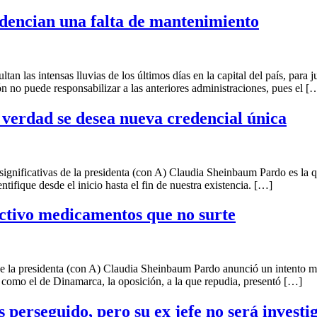
idencian una falta de mantenimiento
tensas lluvias de los últimos días en la capital del país, para justifi
 no puede responsabilizar a las anteriores administraciones, pues el [
 verdad se desea nueva credencial única
icativas de la presidenta (con A) Claudia Sheinbaum Pardo es la que 
ifique desde el inicio hasta el fin de nuestra existencia. […]
ectivo medicamentos que no surte
sidenta (con A) Claudia Sheinbaum Pardo anunció un intento más de
como el de Dinamarca, la oposición, a la que repudia, presentó […]
 perseguido, pero su ex jefe no será investi