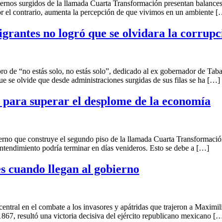
gidos de la llamada Cuarta Transformación presentan balances posi
Por el contrario, aumenta la percepción de que vivimos en un ambiente 
rantes no logró que se olvidara la corrupc
 “no estás solo, no estás solo”, dedicado al ex gobernador de Tab
 se olvide que desde administraciones surgidas de sus filas se ha […]
e para superar el desplome de la economía
construye el segundo piso de la llamada Cuarta Transformación ha l
entendimiento podría terminar en días venideros. Esto se debe a […]
s cuando llegan al gobierno
l en el combate a los invasores y apátridas que trajeron a Maximilia
1867, resultó una victoria decisiva del ejército republicano mexicano [