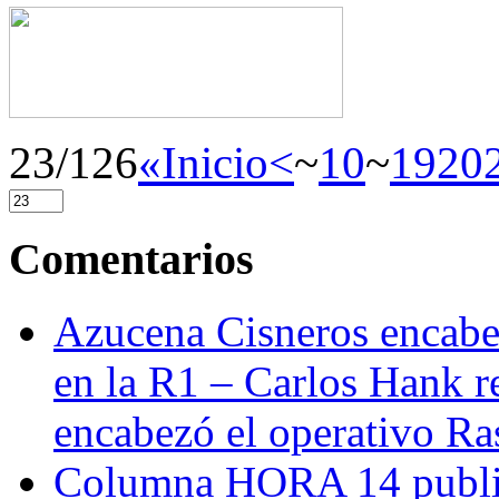
23/126
«Inicio
<
~
10
~
19
20
Comentarios
Azucena Cisneros encabez
en la R1 – Carlos Hank r
encabezó el operativo Ras
Columna HORA 14 public