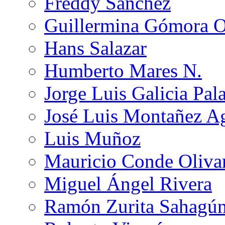
Freddy Sánchez
Guillermina Gómora 
Hans Salazar
Humberto Mares N.
Jorge Luis Galicia Pal
José Luis Montañez Ag
Luis Muñoz
Mauricio Conde Oliva
Miguel Ángel Rivera
Ramón Zurita Sahagú