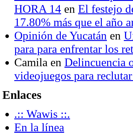
HORA 14
en
El festejo 
17.80% más que el año 
Opinión de Yucatán
en
U
para para enfrentar los re
Camila
en
Delincuencia o
videojuegos para recluta
Enlaces
.:: Wawis ::.
En la línea