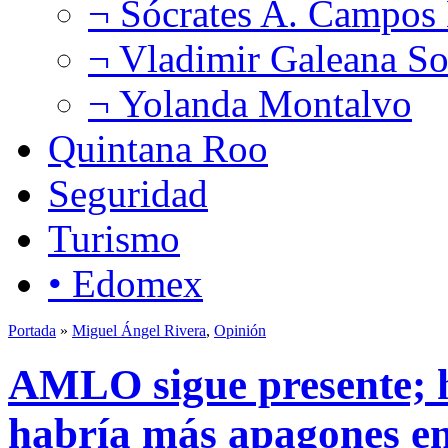
¬ Sócrates A. Campos
¬ Vladimir Galeana So
¬ Yolanda Montalvo
Quintana Roo
Seguridad
Turismo
• Edomex
Portada
»
Miguel Ángel Rivera
,
Opinión
AMLO sigue presente; h
habría más apagones e