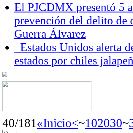
El PJCDMX presentó 5 ac
prevención del delito de
Guerra Álvarez
Estados Unidos alerta de
estados por chiles jala
40/181
«Inicio
<
~
10
20
30
~