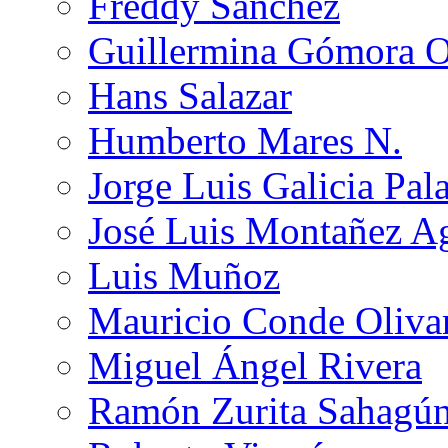
Freddy Sánchez
Guillermina Gómora 
Hans Salazar
Humberto Mares N.
Jorge Luis Galicia Pal
José Luis Montañez Ag
Luis Muñoz
Mauricio Conde Oliva
Miguel Ángel Rivera
Ramón Zurita Sahagú