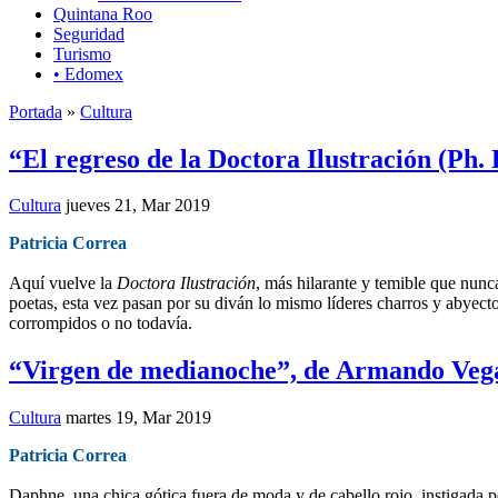
Quintana Roo
Seguridad
Turismo
• Edomex
Portada
»
Cultura
“El regreso de la Doctora Ilustración (Ph. 
Cultura
jueves 21, Mar 2019
Patricia Correa
Aquí vuelve la
Doctora Ilustración
, más hilarante y temible que nun
poetas, esta vez pasan por su diván lo mismo líderes charros y abyecto
corrompidos o no todavía.
“Virgen de medianoche”, de Armando Veg
Cultura
martes 19, Mar 2019
Patricia Correa
Daphne, una chica gótica fuera de moda y de cabello rojo, instigada po