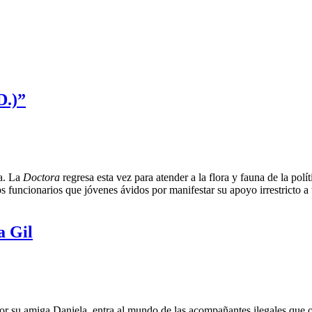
D.)”
ca. La
Doctora
regresa esta vez para atender a la flora y fauna de la polí
s funcionarios que jóvenes ávidos por manifestar su apoyo irrestricto a 
a Gil
r su amiga Daniela, entra al mundo de las acompañantes ilegales que ofre