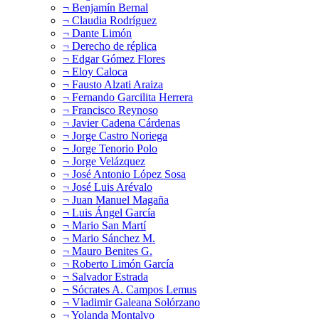
¬ Benjamín Bernal
¬ Claudia Rodríguez
¬ Dante Limón
¬ Derecho de réplica
¬ Edgar Gómez Flores
¬ Eloy Caloca
¬ Fausto Alzati Araiza
¬ Fernando Garcilita Herrera
¬ Francisco Reynoso
¬ Javier Cadena Cárdenas
¬ Jorge Castro Noriega
¬ Jorge Tenorio Polo
¬ Jorge Velázquez
¬ José Antonio López Sosa
¬ José Luis Arévalo
¬ Juan Manuel Magaña
¬ Luis Ángel García
¬ Mario San Martí
¬ Mario Sánchez M.
¬ Mauro Benites G.
¬ Roberto Limón García
¬ Salvador Estrada
¬ Sócrates A. Campos Lemus
¬ Vladimir Galeana Solórzano
¬ Yolanda Montalvo