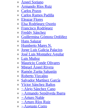
Ángel Soriano
Armando Ríos Ruiz
Carlos Pozos
Carlos Ramos Padilla
Eleazar Flores
Elsa Rodríguez Osorio
Francisco Rodríguez
Freddy Sánchez
Guillermina Gómora Ordóñez
Hans Salazar
Humberto Mares N.
Jorge Luis Galicia Palacios
José Luis Montañez Aguilar
Luis Muñoz
Mauricio Conde Olivares
Miguel Ángel Rivera
Ramón Zurita Sahagún
Roberto Vizcaíno
Salvador Martínez García
Víctor Sánchez Baños
¬ Alejo Sánchez Cano
¬ Armando Sepúlveda Ibarra
¬ Arturo Nahle
¬ Arturo Ríos Ruiz
¬ Augusto Corro