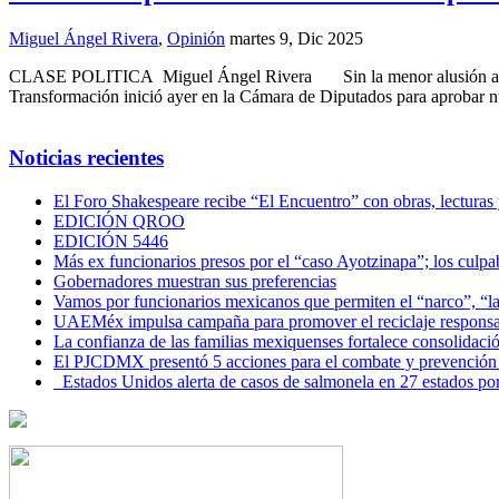
Miguel Ángel Rivera
,
Opinión
martes 9, Dic 2025
CLASE POLITICA Miguel Ángel Rivera Sin la menor alusión a los reit
Transformación inició ayer en la Cámara de Diputados para aprobar 
Noticias recientes
El Foro Shakespeare recibe “El Encuentro” con obras, lecturas
EDICIÓN QROO
EDICIÓN 5446
Más ex funcionarios presos por el “caso Ayotzinapa”; los culpab
Gobernadores muestran sus preferencias
Vamos por funcionarios mexicanos que permiten el “narco”, “
UAEMéx impulsa campaña para promover el reciclaje responsab
La confianza de las familias mexiquenses fortalece consolida
El PJCDMX presentó 5 acciones para el combate y prevención d
Estados Unidos alerta de casos de salmonela en 27 estados po