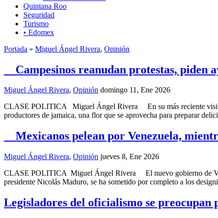
Quintana Roo
Seguridad
Turismo
• Edomex
Portada
»
Miguel Ángel Rivera
,
Opinión
Campesinos reanudan protestas, piden ayu
Miguel Ángel Rivera
,
Opinión
domingo 11, Ene 2026
CLASE POLITICA Miguel Ángel Rivera En su más reciente visita a G
productores de jamaica, una flor que se aprovecha para preparar delic
Mexicanos pelean por Venezuela, mientra
Miguel Ángel Rivera
,
Opinión
jueves 8, Ene 2026
CLASE POLITICA Miguel Ángel Rivera El nuevo gobierno de Venezuela
presidente Nicolás Maduro, se ha sometido por completo a los design
Legisladores del oficialismo se preocupan 