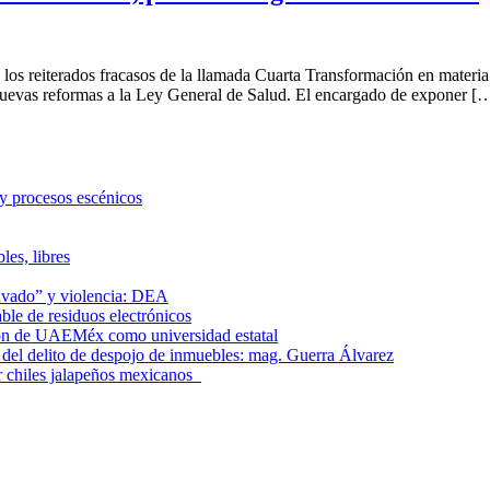
erados fracasos de la llamada Cuarta Transformación en materia de s
nuevas reformas a la Ley General de Salud. El encargado de exponer [
 y procesos escénicos
les, libres
lavado” y violencia: DEA
le de residuos electrónicos
ción de UAEMéx como universidad estatal
el delito de despojo de inmuebles: mag. Guerra Álvarez
r chiles jalapeños mexicanos