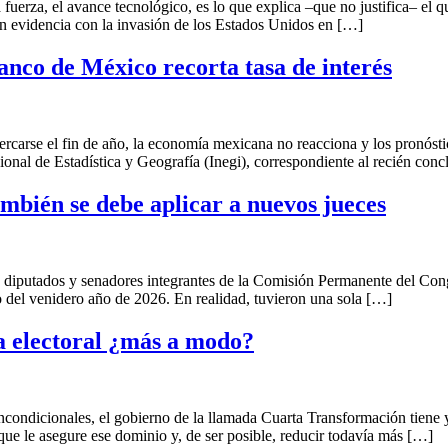
a, el avance tecnológico, es lo que explica –que no justifica– el qu
 en evidencia con la invasión de los Estados Unidos en […]
anco de México recorta tasa de interés
 el fin de año, la economía mexicana no reacciona y los pronóstico
ional de Estadística y Geografía (Inegi), correspondiente al recién con
mbién se debe aplicar a nuevos jueces
dos y senadores integrantes de la Comisión Permanente del Congres
o del venidero año de 2026. En realidad, tuvieron una sola […]
a electoral ¿más a modo?
ales, el gobierno de la llamada Cuarta Transformación tiene ya el c
que le asegure ese dominio y, de ser posible, reducir todavía más […]