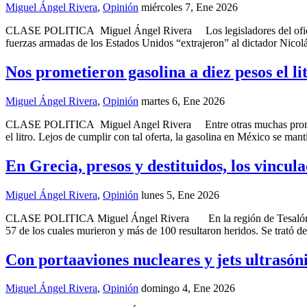
Miguel Ángel Rivera
,
Opinión
miércoles 7, Ene 2026
CLASE POLITICA Miguel Ángel Rivera Los legisladores del oficiali
fuerzas armadas de los Estados Unidos “extrajeron” al dictador Nicolá
Nos prometieron gasolina a diez pesos el l
Miguel Ángel Rivera
,
Opinión
martes 6, Ene 2026
CLASE POLITICA Miguel Angel Rivera Entre otras muchas promesas no
el litro. Lejos de cumplir con tal oferta, la gasolina en México se m
En Grecia, presos y destituidos, los vincul
Miguel Ángel Rivera
,
Opinión
lunes 5, Ene 2026
CLASE POLITICA Miguel Ángel Rivera En la región de Tesalónica, Grec
57 de los cuales murieron y más de 100 resultaron heridos. Se trató de
Con portaaviones nucleares y jets ultrasó
Miguel Ángel Rivera
,
Opinión
domingo 4, Ene 2026