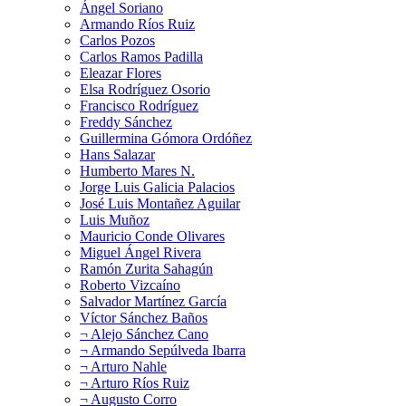
Ángel Soriano
Armando Ríos Ruiz
Carlos Pozos
Carlos Ramos Padilla
Eleazar Flores
Elsa Rodríguez Osorio
Francisco Rodríguez
Freddy Sánchez
Guillermina Gómora Ordóñez
Hans Salazar
Humberto Mares N.
Jorge Luis Galicia Palacios
José Luis Montañez Aguilar
Luis Muñoz
Mauricio Conde Olivares
Miguel Ángel Rivera
Ramón Zurita Sahagún
Roberto Vizcaíno
Salvador Martínez García
Víctor Sánchez Baños
¬ Alejo Sánchez Cano
¬ Armando Sepúlveda Ibarra
¬ Arturo Nahle
¬ Arturo Ríos Ruiz
¬ Augusto Corro