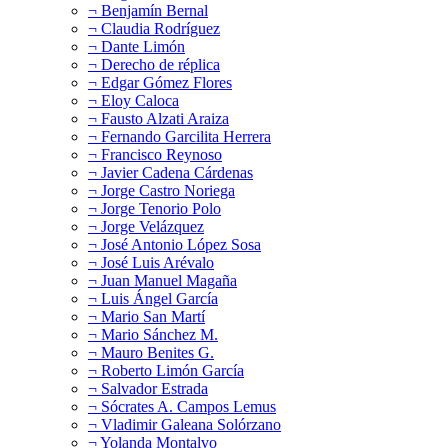
¬ Benjamín Bernal
¬ Claudia Rodríguez
¬ Dante Limón
¬ Derecho de réplica
¬ Edgar Gómez Flores
¬ Eloy Caloca
¬ Fausto Alzati Araiza
¬ Fernando Garcilita Herrera
¬ Francisco Reynoso
¬ Javier Cadena Cárdenas
¬ Jorge Castro Noriega
¬ Jorge Tenorio Polo
¬ Jorge Velázquez
¬ José Antonio López Sosa
¬ José Luis Arévalo
¬ Juan Manuel Magaña
¬ Luis Ángel García
¬ Mario San Martí
¬ Mario Sánchez M.
¬ Mauro Benites G.
¬ Roberto Limón García
¬ Salvador Estrada
¬ Sócrates A. Campos Lemus
¬ Vladimir Galeana Solórzano
¬ Yolanda Montalvo