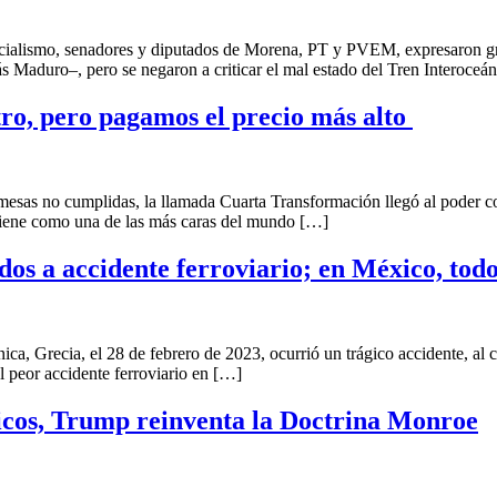
smo, senadores y diputados de Morena, PT y PVEM, expresaron gran 
s Maduro–, pero se negaron a criticar el mal estado del Tren Interoceá
itro, pero pagamos el precio más alto
 cumplidas, la llamada Cuarta Transformación llegó al poder con la o
antiene como una de las más caras del mundo […]
ados a accidente ferroviario; en México, todo
ia, el 28 de febrero de 2023, ocurrió un trágico accidente, al chocar
l peor accidente ferroviario en […]
nicos, Trump reinventa la Doctrina Monroe