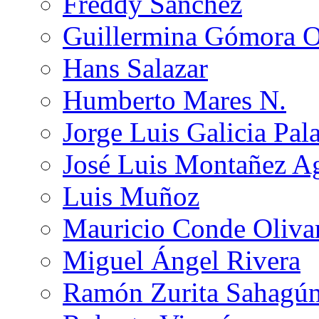
Freddy Sánchez
Guillermina Gómora 
Hans Salazar
Humberto Mares N.
Jorge Luis Galicia Pal
José Luis Montañez Ag
Luis Muñoz
Mauricio Conde Oliva
Miguel Ángel Rivera
Ramón Zurita Sahagú