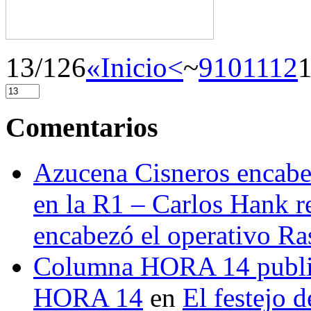
13/126
«Inicio
<
~
9
10
11
12
Comentarios
Azucena Cisneros encabez
en la R1 – Carlos Hank r
encabezó el operativo Ras
Columna HORA 14 public
HORA 14
en
El festejo 