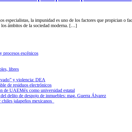
alistas, la impunidad es uno de los factores que propician o facilita
os los ámbitos de la sociedad moderna. […]
 y procesos escénicos
les, libres
lavado” y violencia: DEA
le de residuos electrónicos
ción de UAEMéx como universidad estatal
el delito de despojo de inmuebles: mag. Guerra Álvarez
r chiles jalapeños mexicanos