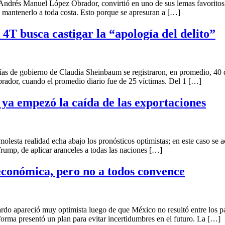
Manuel López Obrador, convirtió en uno de sus lemas favoritos la e
 mantenerlo a toda costa. Esto porque se apresuran a […]
 4T busca castigar la “apología del delito”
obierno de Claudia Sheinbaum se registraron, en promedio, 40 desa
ador, cuando el promedio diario fue de 25 víctimas. Del 1 […]
 ya empezó la caída de las exportaciones
alidad echa abajo los pronósticos optimistas; en este caso se acall
rump, de aplicar aranceles a todas las naciones […]
conómica, pero no a todos convence
eció muy optimista luego de que México no resultó entre los países
rma presentó un plan para evitar incertidumbres en el futuro. La […]