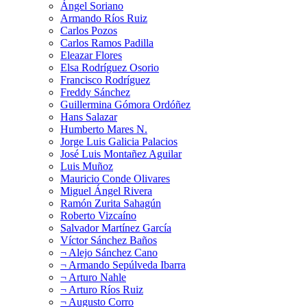
Ángel Soriano
Armando Ríos Ruiz
Carlos Pozos
Carlos Ramos Padilla
Eleazar Flores
Elsa Rodríguez Osorio
Francisco Rodríguez
Freddy Sánchez
Guillermina Gómora Ordóñez
Hans Salazar
Humberto Mares N.
Jorge Luis Galicia Palacios
José Luis Montañez Aguilar
Luis Muñoz
Mauricio Conde Olivares
Miguel Ángel Rivera
Ramón Zurita Sahagún
Roberto Vizcaíno
Salvador Martínez García
Víctor Sánchez Baños
¬ Alejo Sánchez Cano
¬ Armando Sepúlveda Ibarra
¬ Arturo Nahle
¬ Arturo Ríos Ruiz
¬ Augusto Corro