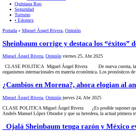
Quintana Roo
Seguridad
Turismo
• Edomex
Portada
»
Miguel Ángel Rivera
,
Opinión
Sheinbaum corrige y destaca los “éxitos”
Miguel Ángel Rivera
,
Opinión
viernes 25, Abr 2025
CLASE POLITICA Miguel Ángel Rivera De nueva cuenta, la Presiden
organismos internacionales en materia económica. Los pronósticos de 
¿Cambios en Morena?, ahora elogian al a
Miguel Ángel Rivera
,
Opinión
jueves 24, Abr 2025
CLASE POLITICA Miguel Ángel Rivera ¿Es posible suponer que la con
Andrés Manuel López Obrador y que su heredera, la actual primera m
Ojalá Sheinbaum tenga razón y México evi