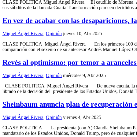
CLASE POLITICA Miguel Ángel Rivera El caudillo de Morena, Andrés 
sus súbditos de la llamada Cuarta Transformación parecen decididos a
En vez de acabar con las desapariciones, la
Miguel Ángel Rivera
,
Opinión
jueves 10, Abr 2025
CLASE POLITICA Miguel Ángel Rivera En los primeros 100 días de g
comparación con el sexenio de su antecesor Andrés Manuel López Obr
Revés al optimismo: por temor a aranceles
Miguel Ángel Rivera
,
Opinión
miércoles 9, Abr 2025
CLASE POLITICA Miguel Ángel Rivera De nueva cuenta, la molesta re
librado de la decisión del presidente de los Estados Unidos, Donald T
Sheinbaum anuncia plan de recuperación e
Miguel Ángel Rivera
,
Opinión
viernes 4, Abr 2025
CLASE POLITICA La presidenta (con A) Claudia Sheinbaum Pardo apar
mandatario de los Estados Unidos, Donald Trump, pero de cualquier fo