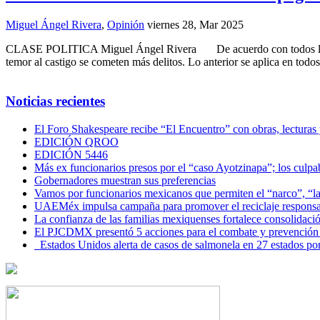
Miguel Ángel Rivera
,
Opinión
viernes 28, Mar 2025
CLASE POLITICA Miguel Ángel Rivera De acuerdo con todos los especi
temor al castigo se cometen más delitos. Lo anterior se aplica en tod
Noticias recientes
El Foro Shakespeare recibe “El Encuentro” con obras, lecturas
EDICIÓN QROO
EDICIÓN 5446
Más ex funcionarios presos por el “caso Ayotzinapa”; los culpab
Gobernadores muestran sus preferencias
Vamos por funcionarios mexicanos que permiten el “narco”, “
UAEMéx impulsa campaña para promover el reciclaje responsab
La confianza de las familias mexiquenses fortalece consolida
El PJCDMX presentó 5 acciones para el combate y prevención d
Estados Unidos alerta de casos de salmonela en 27 estados po