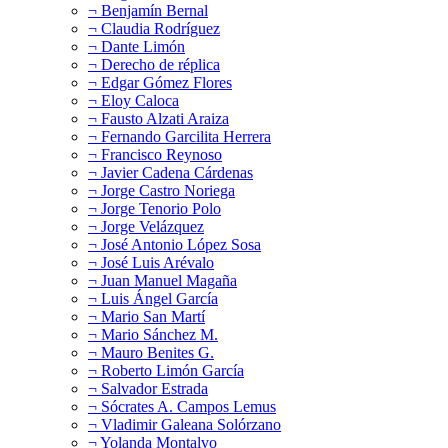
¬ Benjamín Bernal
¬ Claudia Rodríguez
¬ Dante Limón
¬ Derecho de réplica
¬ Edgar Gómez Flores
¬ Eloy Caloca
¬ Fausto Alzati Araiza
¬ Fernando Garcilita Herrera
¬ Francisco Reynoso
¬ Javier Cadena Cárdenas
¬ Jorge Castro Noriega
¬ Jorge Tenorio Polo
¬ Jorge Velázquez
¬ José Antonio López Sosa
¬ José Luis Arévalo
¬ Juan Manuel Magaña
¬ Luis Ángel García
¬ Mario San Martí
¬ Mario Sánchez M.
¬ Mauro Benites G.
¬ Roberto Limón García
¬ Salvador Estrada
¬ Sócrates A. Campos Lemus
¬ Vladimir Galeana Solórzano
¬ Yolanda Montalvo