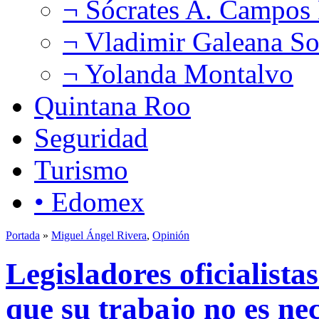
¬ Sócrates A. Campos
¬ Vladimir Galeana So
¬ Yolanda Montalvo
Quintana Roo
Seguridad
Turismo
• Edomex
Portada
»
Miguel Ángel Rivera
,
Opinión
Legisladores oficialist
que su trabajo no es ne