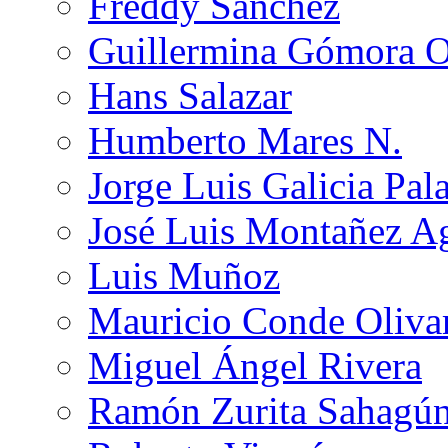
Freddy Sánchez
Guillermina Gómora 
Hans Salazar
Humberto Mares N.
Jorge Luis Galicia Pal
José Luis Montañez Ag
Luis Muñoz
Mauricio Conde Oliva
Miguel Ángel Rivera
Ramón Zurita Sahagú