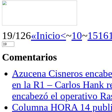
19/126
«Inicio
<
~
10
~
15
16
Comentarios
Azucena Cisneros encabez
en la R1 – Carlos Hank r
encabezó el operativo Ras
Columna HORA 14 public