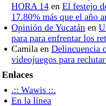
HORA 14
en
El festejo 
17.80% más que el año 
Opinión de Yucatán
en
U
para para enfrentar los re
Camila
en
Delincuencia o
videojuegos para recluta
Enlaces
.:: Wawis ::.
En la línea