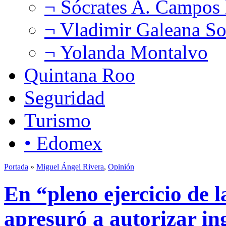
¬ Sócrates A. Campos
¬ Vladimir Galeana So
¬ Yolanda Montalvo
Quintana Roo
Seguridad
Turismo
• Edomex
Portada
»
Miguel Ángel Rivera
,
Opinión
En “pleno ejercicio de l
apresuró a autorizar in