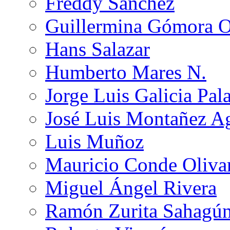
Freddy Sánchez
Guillermina Gómora 
Hans Salazar
Humberto Mares N.
Jorge Luis Galicia Pal
José Luis Montañez Ag
Luis Muñoz
Mauricio Conde Oliva
Miguel Ángel Rivera
Ramón Zurita Sahagú