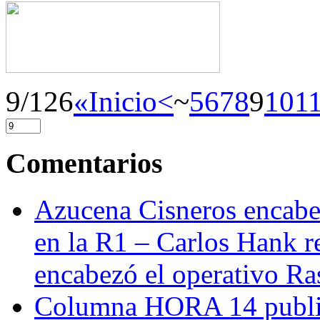
9/126
«Inicio
<
~
5
6
7
8
9
10
1
Comentarios
Azucena Cisneros encabez
en la R1 – Carlos Hank r
encabezó el operativo Ras
Columna HORA 14 public